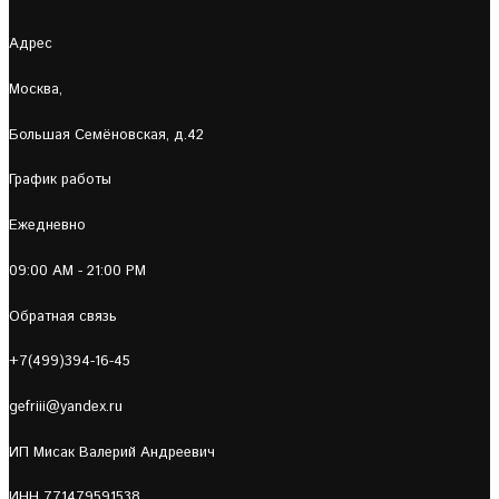
Адрес
Москва,
Большая Семёновская, д.42
График работы
Ежедневно
09:00 AM - 21:00 PM
Обратная связь
+7(499)394-16-45
gefriii@yandex.ru
ИП Мисак Валерий Андреевич
ИНН 771479591538