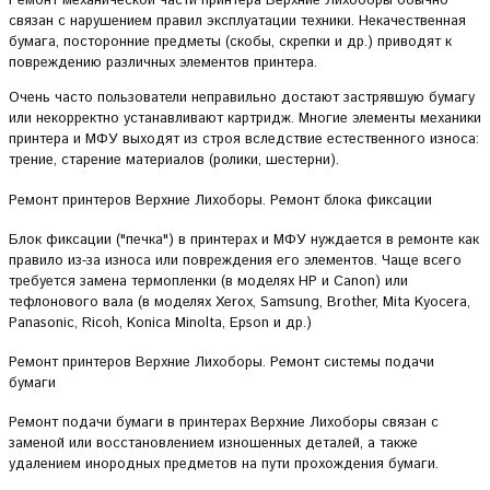
Ремонт механической части принтера Верхние Лихоборы обычно
связан с нарушением правил эксплуатации техники. Некачественная
бумага, посторонние предметы (скобы, скрепки и др.) приводят к
повреждению различных элементов принтера.
Очень часто пользователи неправильно достают застрявшую бумагу
или некорректно устанавливают картридж. Многие элементы механики
принтера и МФУ выходят из строя вследствие естественного износа:
трение, старение материалов (ролики, шестерни).
Ремонт принтеров Верхние Лихоборы. Ремонт блока фиксации
Блок фиксации ("печка") в принтерах и МФУ нуждается в ремонте как
правило из-за износа или повреждения его элементов. Чаще всего
требуется замена термопленки (в моделях HP и Canon) или
тефлонового вала (в моделях Xerox, Samsung, Brother, Mita Kyocera,
Panasonic, Ricoh, Konica Minolta, Epson и др.)
Ремонт принтеров Верхние Лихоборы. Ремонт системы подачи
бумаги
Ремонт подачи бумаги в принтерах Верхние Лихоборы связан с
заменой или восстановлением изношенных деталей, а также
удалением инородных предметов на пути прохождения бумаги.