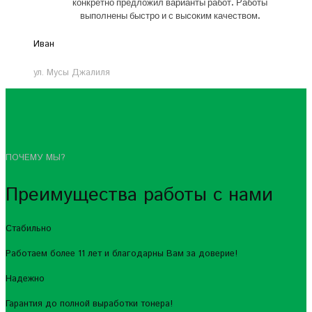
конкретно предложил варианты работ. Работы
выполнены быстро и с высоким качеством.
Иван
ул. Мусы Джалиля
ПОЧЕМУ МЫ?
Преимущества работы с нами
Стабильно
Работаем более 11 лет и благодарны Вам за доверие!
Надежно
Гарантия до полной выработки тонера!