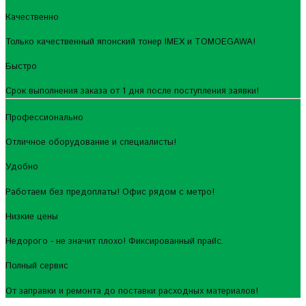
Качественно
Только качественный японский тонер IMEX и TOMOEGAWA!
Быстро
Срок выполнения заказа от 1 дня после поступления заявки!
Профессионально
Отличное оборудование и специалисты!
Удобно
Работаем без предоплаты! Офис рядом с метро!
Низкие цены
Недорого - не значит плохо! Фиксированный прайс.
Полный сервис
От заправки и ремонта до поставки расходных материалов!