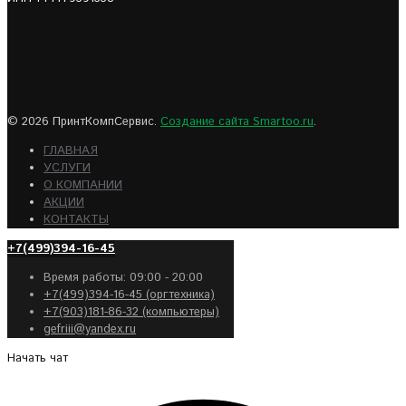
© 2026 ПринтКомпСервис.
Создание сайта Smartoo.ru
.
ГЛАВНАЯ
УСЛУГИ
О КОМПАНИИ
АКЦИИ
КОНТАКТЫ
+7(499)394-16-45
Время работы: 09:00 - 20:00
+7(499)394-16-45 (оргтехника)
+7(903)181-86-32 (компьютеры)
gefriii@yandex.ru
Начать чат