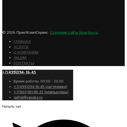
© 2026 ПринтКомпСервис.
Создание сайта Smartoo.ru
.
ГЛАВНАЯ
УСЛУГИ
О КОМПАНИИ
АКЦИИ
КОНТАКТЫ
+7(499)394-16-45
Время работы: 09:00 - 20:00
+7(499)394-16-45 (оргтехника)
+7(903)181-86-32 (компьютеры)
gefriii@yandex.ru
Начать чат