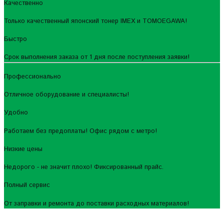
Качественно
Только качественный японский тонер IMEX и TOMOEGAWA!
Быстро
Срок выполнения заказа от 1 дня после поступления заявки!
Профессионально
Отличное оборудование и специалисты!
Удобно
Работаем без предоплаты! Офис рядом с метро!
Низкие цены
Недорого - не значит плохо! Фиксированный прайс.
Полный сервис
От заправки и ремонта до поставки расходных материалов!