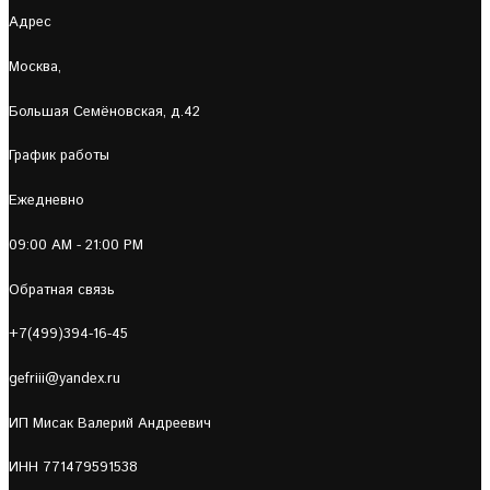
Адрес
Москва,
Большая Семёновская, д.42
График работы
Ежедневно
09:00 AM - 21:00 PM
Обратная связь
+7(499)394-16-45
gefriii@yandex.ru
ИП Мисак Валерий Андреевич
ИНН 771479591538