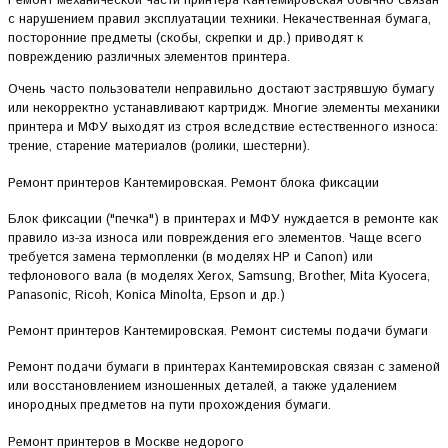
Ремонт механической части принтера Кантемировская обычно связан
с нарушением правил эксплуатации техники. Некачественная бумага,
посторонние предметы (скобы, скрепки и др.) приводят к
повреждению различных элементов принтера.
Очень часто пользователи неправильно достают застрявшую бумагу
или некорректно устанавливают картридж. Многие элементы механики
принтера и МФУ выходят из строя вследствие естественного износа:
трение, старение материалов (ролики, шестерни).
Ремонт принтеров Кантемировская. Ремонт блока фиксации
Блок фиксации ("печка") в принтерах и МФУ нуждается в ремонте как
правило из-за износа или повреждения его элементов. Чаще всего
требуется замена термопленки (в моделях HP и Canon) или
тефлонового вала (в моделях Xerox, Samsung, Brother, Mita Kyocera,
Panasonic, Ricoh, Konica Minolta, Epson и др.)
Ремонт принтеров Кантемировская. Ремонт системы подачи бумаги
Ремонт подачи бумаги в принтерах Кантемировская связан с заменой
или восстановлением изношенных деталей, а также удалением
инородных предметов на пути прохождения бумаги.
Ремонт принтеров в Москве недорого