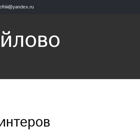
efriii@yandex.ru
айлово
интеров