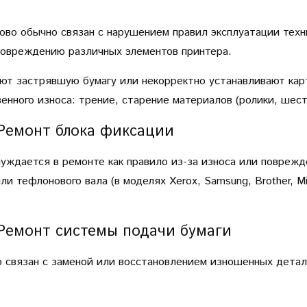
во обычно связан с нарушением правил эксплуатации техни
 повреждению различных элементов принтера.
ают застрявшую бумагу или некорректно устанавливают ка
нного износа: трение, старение материалов (ролики, шест
Ремонт блока фиксации
нуждается в ремонте как правило из-за износа или поврежд
 тефлонового вала (в моделях Xerox, Samsung, Brother, Mita
Ремонт системы подачи бумаги
о связан с заменой или восстановлением изношенных дета