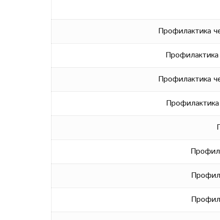
Профилактика че
Профилактика ц
Профилактика че
Профилактика ц
П
Профила
Профила
Профилак