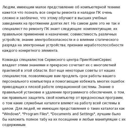
Людям, имеющим малое представление об компьютерной технике
кажется что познать все секреты ремонта и наладки ПК очень
сложно и заоблачно, что этому обучают в высших учебных
заведениях на протяжении долгих лет. На самом деле это не так и
специалист по ремонту ПК знает следующее: комплектующие, их
правильное применение и назначение; совместимость различных
устройств; знание электробезопасности и о влиянии статического
разряда на электронные устройства; признаки неработоспособности
каждого конкретного элемента.
Команда специалистов Сервисного центра ПринтКомпСервис
владеет этими знаниями и прекрасно сочетает их с многолетней
практикой в этой области. Вот еще некоторые советы от наших
специалистов, позволяющие вам продлить срок работы вашего
персонального компьютера и помогающие избежать многих ошибок
приводящих к плохой работе операционной системы. Знание о
правильной установке и удалении программного обеспечения, о том,
как правильно защитить свой компьютер от вредоносных программ,
о том какие служебные каталоги влияют на работу всей системы в
целом. Для людей, не имеющих представления о таких каталогах как
"Windows", "Program Files", "Documents and Settings", лучшим было
бы наложить полное табу на их посещение и любые манипуляции с их
содержимым.