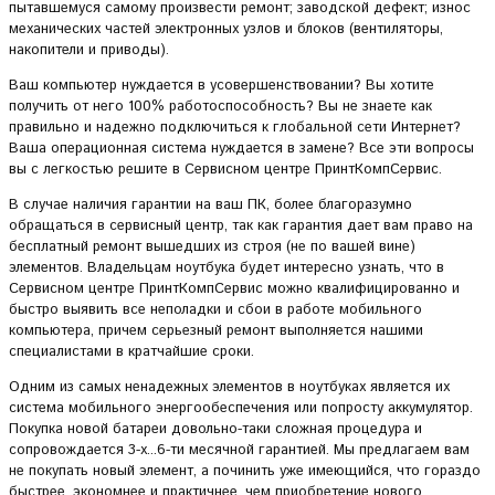
пытавшемуся самому произвести ремонт; заводской дефект; износ
механических частей электронных узлов и блоков (вентиляторы,
накопители и приводы).
Ваш компьютер нуждается в усовершенствовании? Вы хотите
получить от него 100% работоспособность? Вы не знаете как
правильно и надежно подключиться к глобальной сети Интернет?
Ваша операционная система нуждается в замене? Все эти вопросы
вы с легкостью решите в Сервисном центре ПринтКомпСервис.
В случае наличия гарантии на ваш ПК, более благоразумно
обращаться в сервисный центр, так как гарантия дает вам право на
бесплатный ремонт вышедших из строя (не по вашей вине)
элементов. Владельцам ноутбука будет интересно узнать, что в
Сервисном центре ПринтКомпСервис можно квалифицированно и
быстро выявить все неполадки и сбои в работе мобильного
компьютера, причем серьезный ремонт выполняется нашими
специалистами в кратчайшие сроки.
Одним из самых ненадежных элементов в ноутбуках является их
система мобильного энергообеспечения или попросту аккумулятор.
Покупка новой батареи довольно-таки сложная процедура и
сопровождается 3-х...6-ти месячной гарантией. Мы предлагаем вам
не покупать новый элемент, а починить уже имеющийся, что гораздо
быстрее, экономнее и практичнее, чем приобретение нового