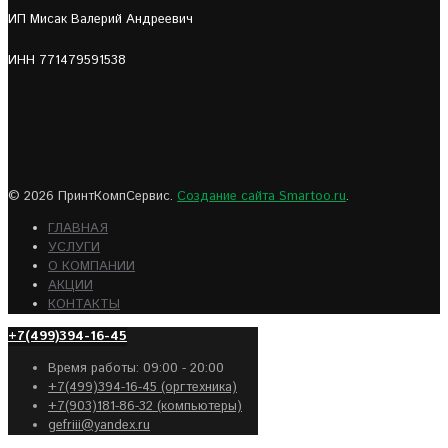
ИП Мисак Валерий Андреевич
ИНН 771479591538
© 2026 ПринтКомпСервис.
Создание сайта Smartoo.ru
.
ГЛАВНАЯ
УСЛУГИ
О КОМПАНИИ
АКЦИИ
КОНТАКТЫ
+7(499)394-16-45
Время работы: 09:00 - 20:00
+7(499)394-16-45 (оргтехника)
+7(903)181-86-32 (компьютеры)
gefriii@yandex.ru