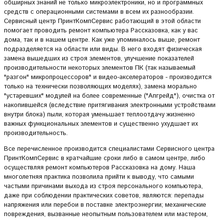
обширных знаний не только микроэлектроники, но и программных
средств с операционными системами в всем их разнообразии.
Сервисный центр ПринтКомпСервис работающий в этой области
помогает проводить ремонт компьютера Рассказовка, как у вас
дома, так и в нашем центре. Как уже упоминалось выше, ремонт
подразделяется на области или виды. В него входят физическая
замена вышедших из строя элементов, улучшение показателей
производительности некоторых элементов ПК (так называемый
"разгон" микропроцессоров" и видео-акселераторов - производится
только на технически позволяющих моделях), замена морально
"устаревших" модулей на более современные ("Апгрейд"), очистка от
накопившейся (вследствие притягивания электронными устройствами
внутри блока) пыли, которая уменьшает теплоотдачу жизненно
важных функциональных элементов и существенно ухудшает их
производительность.
Все перечисленное производится специалистами Сервисного центра
ПринтКомпСервис в кратчайшие сроки либо в самом центре, либо
осуществляя ремонт компьютеров Рассказовка на дому. Наша
многолетняя практика позволила прийти к выводу, что самыми
частыми причинами выхода из строя персонального компьютера,
даже при соблюдении практических советов, являются: перепады
напряжения или перебои в поставке электроэнергии; механические
повреждения, вызванные неопытным пользователем или мастером,