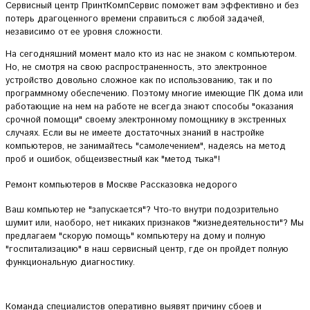
Сервисный центр ПринтКомпСервис поможет вам эффективно и без
потерь драгоценного времени справиться с любой задачей,
независимо от ее уровня сложности.
На сегодняшний момент мало кто из нас не знаком с компьютером.
Но, не смотря на свою распространенность, это электронное
устройство довольно сложное как по использованию, так и по
программному обеспечению. Поэтому многие имеющие ПК дома или
работающие на нем на работе не всегда знают способы "оказания
срочной помощи" своему электронному помощнику в экстренных
случаях. Если вы не имеете достаточных знаний в настройке
компьютеров, не занимайтесь "самолечением", надеясь на метод
проб и ошибок, общеизвестный как "метод тыка"!
Ремонт компьютеров в Москве Рассказовка недорого
Ваш компьютер не "запускается"? Что-то внутри подозрительно
шумит или, наоборо, нет никаких признаков "жизнедеятельности"? Мы
предлагаем "скорую помощь" компьютеру на дому и полную
"госпитализацию" в наш сервисный центр, где он пройдет полную
функциональную диагностику.
Команда специалистов оперативно выявят причину сбоев и