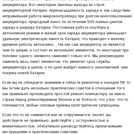
аккумулятора. Вот некоторые причины выхода из строя
аккумуляторной батареи: перенасыщенность заряда и, как следствие,
неправильная работа микроконтроллера при долгом неиспользовании
аккумулятора. природный износ по истечении 500 полных циклов
заряда и разряда батареи. Постоянная работа ноутбука в
автономном режиме и малый срок заряда аккумулятора уменьшает
удельную электрическую емкость батареи, что приводит к малому
времени работы автономно. , так как сам аккумулятор не является
чем-то целым, а состоит из нескольких элементов, то некоторые при
поломке одного элемента заменяют только его. Мы рекомендуем
заменить весь пакет элементов, что увеличит срок службы
аккумулятора в целом, а по цене выйдет намного экономичней, чем
покупка новой батареи.
Если вы не обладаете знаниями в области ремонтов и наладки ПК то
мы хотим дать несколько практических советов в отношении того
как правильно производить простой ремонт компьютера: не иметь
страха перед ремонтируемым блоком и не бояться, что у вас что-то
поломается; любые силовые приемы категорически запрещены.
Если что-то не снимается или не откручивается, значит, вы
действуете не правильно; действуйте с осторожностью и
внимательностью; обязательно руководствуйтесь прилагаемыми
инструкциями и практическими советами.