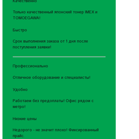
Качественно
Только качественный японский тонер IMEX и
TOMOEGAWA!
Быстро
Срок выполнения заказа от 1 дня после
поступления заявки!
Профессионально
Отличное оборудование и специалисты!
Удобно
Работаем без предоплаты! Офис рядом с
метро!
Низкие цены
Недорого - не значит плохо! Фиксированный
прайс.