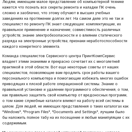
Людям, имеющим малое представление об компьютерной технике
кажется что познать все секреты ремонта и наладки ПК очень
сложно и заоблачно, что этому обучают в высших учебных
заведениях на протяжении долгих лет. На самом деле это не так и
специалист по ремонту ПК знает следующее: комплектующие, их
правильное применение и назначение; совместимость различных
устройств; знание электробезопасности и о влиянии статического
разряда на электронные устройства; признаки неработоспособности
каждого конкретного элемента.
Команда специалистов Сервисного центра ПринтКомпСервис
владеет этими знаниями и прекрасно сочетает их с многолетней
практикой в этой области. Вот еще некоторые советы от наших
специалистов, позволяющие вам продлить срок работы вашего
персонального компьютера и помогающие избежать многих ошибок
приводящих к плохой работе операционной системы. Знание о
правильной установке и удалении программного обеспечения, о том,
как правильно защитить свой компьютер от вредоносных программ,
о том какие служебные каталоги влияют на работу всей системы в
целом. Для людей, не имеющих представления о таких каталогах как
"Windows", "Program Files", "Documents and Settings", лучшим было
бы наложить полное табу на их посещение и любые манипуляции с их
содержимым.