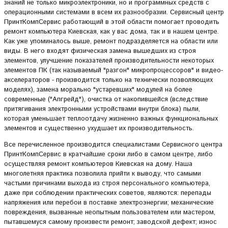
знаний не только микроэлектроники, но и программных средств с
операционными системами в всем их разнообразии. Сервисный центр
ПринтКомпСервис работающий в этой области помогает проводить
ремонт компьютера Киевская, как у вас дома, так и в нашем центре.
Как уже упоминалось выше, ремонт подразделяется на области или
виды. В него входят физическая замена вышедших из строя
элементов, улучшение показателей производительности некоторых
элементов ПК (так называемый "разгон" микропроцессоров" и видео-
акселераторов - производится только на технически позволяющих
моделях), замена морально "устаревших" модулей на более
современные ("Апгрейд"), очистка от накопившейся (вследствие
притягивания электронными устройствами внутри блока) пыли,
которая уменьшает теплоотдачу жизненно важных функциональных
элементов и существенно ухудшает их производительность.
Все перечисленное производится специалистами Сервисного центра
ПринтКомпСервис в кратчайшие сроки либо в самом центре, либо
осуществляя ремонт компьютеров Киевская на дому. Наша
многолетняя практика позволила прийти к выводу, что самыми
частыми причинами выхода из строя персонального компьютера,
даже при соблюдении практических советов, являются: перепады
напряжения или перебои в поставке электроэнергии; механические
повреждения, вызванные неопытным пользователем или мастером,
пытавшемуся самому произвести ремонт; заводской дефект; износ