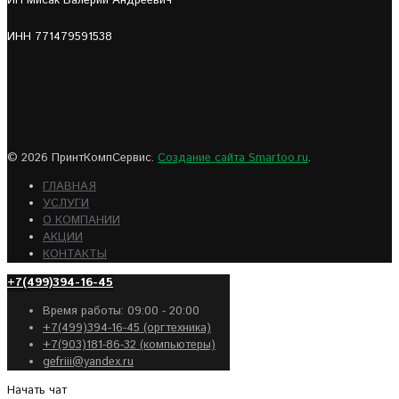
ИП Мисак Валерий Андреевич
ИНН 771479591538
© 2026 ПринтКомпСервис.
Создание сайта Smartoo.ru
.
ГЛАВНАЯ
УСЛУГИ
О КОМПАНИИ
АКЦИИ
КОНТАКТЫ
+7(499)394-16-45
Время работы: 09:00 - 20:00
+7(499)394-16-45 (оргтехника)
+7(903)181-86-32 (компьютеры)
gefriii@yandex.ru
Начать чат