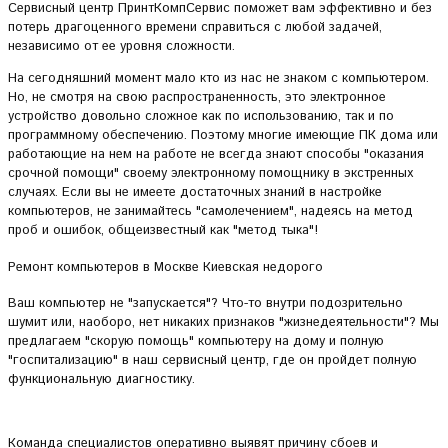
Сервисный центр ПринтКомпСервис поможет вам эффективно и без
потерь драгоценного времени справиться с любой задачей,
независимо от ее уровня сложности.
На сегодняшний момент мало кто из нас не знаком с компьютером.
Но, не смотря на свою распространенность, это электронное
устройство довольно сложное как по использованию, так и по
программному обеспечению. Поэтому многие имеющие ПК дома или
работающие на нем на работе не всегда знают способы "оказания
срочной помощи" своему электронному помощнику в экстренных
случаях. Если вы не имеете достаточных знаний в настройке
компьютеров, не занимайтесь "самолечением", надеясь на метод
проб и ошибок, общеизвестный как "метод тыка"!
Ремонт компьютеров в Москве Киевская недорого
Ваш компьютер не "запускается"? Что-то внутри подозрительно
шумит или, наоборо, нет никаких признаков "жизнедеятельности"? Мы
предлагаем "скорую помощь" компьютеру на дому и полную
"госпитализацию" в наш сервисный центр, где он пройдет полную
функциональную диагностику.
Команда специалистов оперативно выявят причину сбоев и