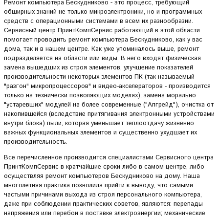
Ремонт компьютера Бескудниково - это процесс, требующий
обширных знаний не только микроэлектроники, но и программных
средств с операционными системами в всем их разнообразии.
Сервисный центр ПринтКомпСервис работающий в этой области
помогает проводить ремонт компьютера Бескудниково, как у вас
дома, так и в нашем центре. Как уже упоминалось выше, ремонт
подразделяется на области или виды. В него входят физическая
замена вышедших из строя элементов, улучшение показателей
производительности некоторых элементов ПК (так называемый
"разгон" микропроцессоров" и видео-акселераторов - производится
только на технически позволяющих моделях), замена морально
"устаревших" модулей на более современные ("Апгрейд"), очистка от
накопившейся (вследствие притягивания электронными устройствами
внутри блока) пыли, которая уменьшает теплоотдачу жизненно
важных функциональных элементов и существенно ухудшает их
производительность.
Все перечисленное производится специалистами Сервисного центра
ПринтКомпСервис в кратчайшие сроки либо в самом центре, либо
осуществляя ремонт компьютеров Бескудниково на дому. Наша
многолетняя практика позволила прийти к выводу, что самыми
частыми причинами выхода из строя персонального компьютера,
даже при соблюдении практических советов, являются: перепады
напряжения или перебои в поставке электроэнергии; механические