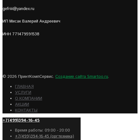
gefriii@yandex.ru
ИП Мисак Валерий Андреевич
ИНН 771479591538
© 2026 ПринтКомпСервис.
Создание сайта Smartoo.ru
.
ГЛАВНАЯ
УСЛУГИ
О КОМПАНИИ
АКЦИИ
КОНТАКТЫ
+7(499)394-16-45
Время работы: 09:00 - 20:00
+7(499)394-16-45 (оргтехника)