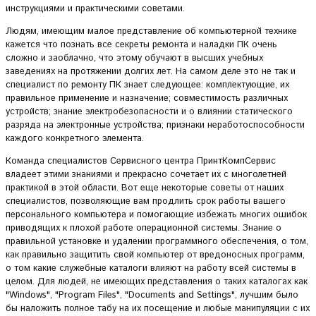
инструкциями и практическими советами.
Людям, имеющим малое представление об компьютерной технике
кажется что познать все секреты ремонта и наладки ПК очень
сложно и заоблачно, что этому обучают в высших учебных
заведениях на протяжении долгих лет. На самом деле это не так и
специалист по ремонту ПК знает следующее: комплектующие, их
правильное применение и назначение; совместимость различных
устройств; знание электробезопасности и о влиянии статического
разряда на электронные устройства; признаки неработоспособности
каждого конкретного элемента.
Команда специалистов Сервисного центра ПринтКомпСервис
владеет этими знаниями и прекрасно сочетает их с многолетней
практикой в этой области. Вот еще некоторые советы от наших
специалистов, позволяющие вам продлить срок работы вашего
персонального компьютера и помогающие избежать многих ошибок
приводящих к плохой работе операционной системы. Знание о
правильной установке и удалении программного обеспечения, о том,
как правильно защитить свой компьютер от вредоносных программ,
о том какие служебные каталоги влияют на работу всей системы в
целом. Для людей, не имеющих представления о таких каталогах как
"Windows", "Program Files", "Documents and Settings", лучшим было
бы наложить полное табу на их посещение и любые манипуляции с их