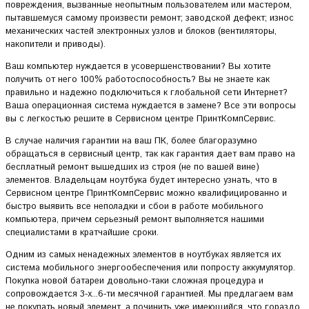
повреждения, вызванные неопытным пользователем или мастером,
пытавшемуся самому произвести ремонт; заводской дефект; износ
механических частей электронных узлов и блоков (вентиляторы,
накопители и приводы).
Ваш компьютер нуждается в усовершенствовании? Вы хотите
получить от него 100% работоспособность? Вы не знаете как
правильно и надежно подключиться к глобальной сети Интернет?
Ваша операционная система нуждается в замене? Все эти вопросы
вы с легкостью решите в Сервисном центре ПринтКомпСервис.
В случае наличия гарантии на ваш ПК, более благоразумно
обращаться в сервисный центр, так как гарантия дает вам право на
бесплатный ремонт вышедших из строя (не по вашей вине)
элементов. Владельцам ноутбука будет интересно узнать, что в
Сервисном центре ПринтКомпСервис можно квалифицированно и
быстро выявить все неполадки и сбои в работе мобильного
компьютера, причем серьезный ремонт выполняется нашими
специалистами в кратчайшие сроки.
Одним из самых ненадежных элементов в ноутбуках является их
система мобильного энергообеспечения или попросту аккумулятор.
Покупка новой батареи довольно-таки сложная процедура и
сопровождается 3-х...6-ти месячной гарантией. Мы предлагаем вам
не покупать новый элемент, а починить уже имеющийся, что гораздо