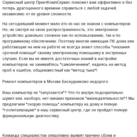
Сервисный центр ПринтКомпСервис поможет вам эффективно и без
потерь драгоценного времени справиться с любой задачей,
независимо от ее уровня сложности.
На сегодняшний момент мало кто из нас не знаком с компьютером.
Но, не смотря на свою распространенность, это электронное
устройство довольно сложное как по использованию, так и по
программному обеспечению. Поэтому многие имеющие ПК дома или
работающие на нем на работе не всегда знают способы "оказания
срочной помощи" своему электронному помощнику в экстренных
случаях. Если вы не имеете достаточных знаний в настройке
компьютеров, не занимайтесь "самолечением", надеясь на метод
проб и ошибок, общеизвестный как "метод тыка"!
Ремонт компьютеров в Москве Бескудниково недорого
Ваш компьютер не "запускается"? Что-то внутри подозрительно
шумит или, наоборо, нет никаких признаков "жизнедеятельности"? Мы
предлагаем "скорую помощь" компьютеру на дому и полную
"госпитализацию" в наш сервисный центр, где он пройдет полную
функциональную диагностику.
Команда специалистов оперативно выявят причину сбоев и